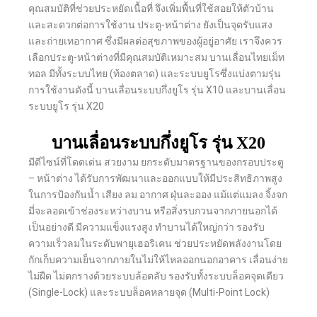
คุณสมบัติที่ช่วยประหยัดเนื้อที่ จึงเพิ่มพื้นที่ใช้สอยให้ตัวบ้าน
และสะดวกต่อการใช้งาน ประตู-หน้าต่าง ยังเป็นจุดรับแสง
และถ่ายเทอากาศ ซึ่งมีผลต่อสุขภาพของผู้อยู่อาศัย เราจึงควร
เลือกประตู-หน้าต่างที่มีคุณสมบัติเหมาะสม บานเลื่อนไทยเม็ท
ทอล มีทั้งระบบไทย (ท้องตลาด) และระบบยูโรซึ่งแบ่งตามรุ่น
การใช้งานดังนี้ บานเลื่อนระบบกึ่งยูโร รุ่น X10 และบานเลื่อน
ระบบยูโร รุ่น X20
บานเลื่อนระบบกึ่งยูโร รุ่น X20
มีดีไซน์ที่โดดเด่น สวยงาม ยกระดับมาตรฐานของกรอบประตู
– หน้าต่าง ได้รับการพัฒนาและออกแบบให้มีประสิทธิภาพสูง
ในการป้องกันน้ำ เสียง ลม อากาศ ฝุ่นละออง แม้แต่แมลง จิ้งจก
มี่จะลอดเข้าช่องระหว่างบาน หรือสิ่งรบกวนจากภายนอกได้
เป็นอย่างดี มีความแข็งแรงสูง ทำบานได้ใหญ่กว่า รองรับ
ความเร็วลมในระดับพายุเฮอริเคน ช่วยประหยัดพลังงานโดย
กักเก็บความเย็นจากภายในไม่ให้ไหลออกนอกอาคาร เลื่อนง่าย
ไม่ฝืด ไม่ตกรางด้วยระบบล้อตลับ รองรับทั้งระบบล็อคจุดเดียว
(Single-Lock) และระบบล็อคหลายจุด (Multi-Point Lock)